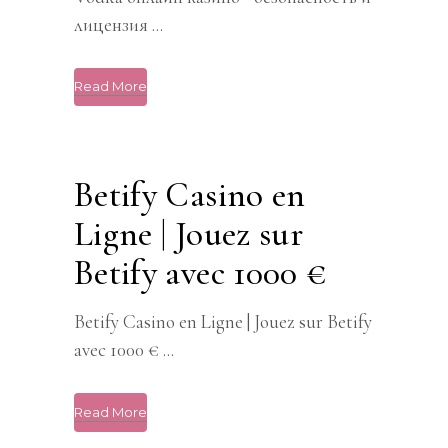
лицензия
Read More
Betify Casino en
Ligne | Jouez sur
Betify avec 1000 €
Betify Casino en Ligne | Jouez sur Betify
avec 1000 €
Read More