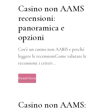
Casino non AAMS
recensioni:
panoramica e
opzioni
Cos'è un casino non AAMS e perché
leggere le recensioniCome valutare le
recensioni: i criteri
Read More
Casino non AAMS: