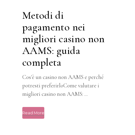
Metodi di
pagamento nei
migliori casino non
AAMS: guida
completa
Cos'è un casino non AAMS e perché
potresti preferirloCome valutare i
migliori casino non AAMS:
Read More