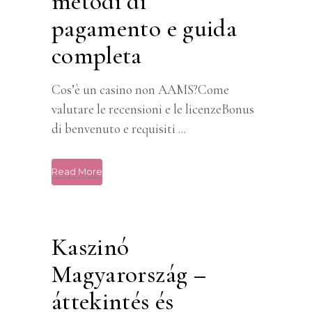
metodi di
pagamento e guida
completa
Cos’è un casino non AAMS?Come
valutare le recensioni e le licenzeBonus
di benvenuto e requisiti
Read More
Kaszinó
Magyarország –
áttekintés és