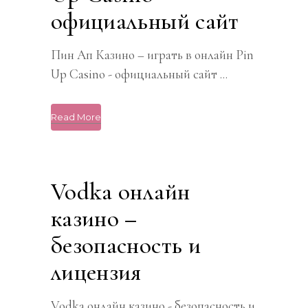
официальный сайт
Пин Ап Казино – играть в онлайн Pin
Up Casino - официальный сайт
Read More
Vodka онлайн
казино –
безопасность и
лицензия
Vodka онлайн казино - безопасность и