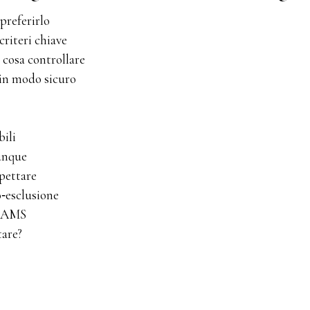
preferirlo
riteri chiave
 cosa controllare
 in modo sicuro
bili
vunque
spettare
o‑esclusione
 AAMS
tare?