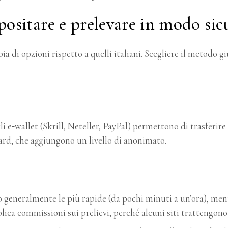
ositare e prelevare in modo sic
 opzioni rispetto a quelli italiani. Scegliere il metodo giust
gli e‑wallet (Skrill, Neteller, PayPal) permettono di trasferi
rd, che aggiungono un livello di anonimato.
no generalmente le più rapide (da pochi minuti a un’ora), men
pplica commissioni sui prelievi, perché alcuni siti trattengon