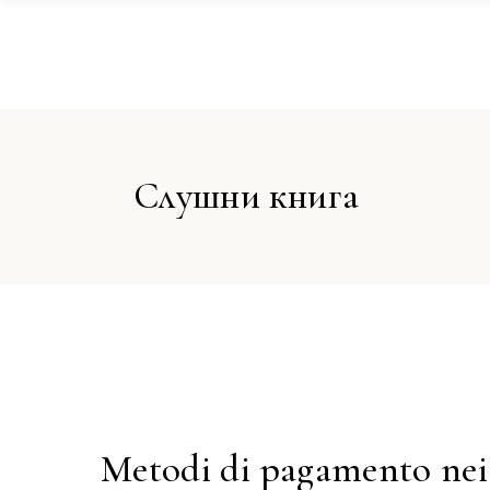
Слушни книга
Metodi di pagamento nei