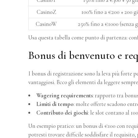
CasinoZ
100% fino a €200 + 200 gi
CasinoW
250% fino a €1000 (senza g
Usa questa tabella come punto di partenza: confro
Bonus di benvenuto e requ
I bonus di registrazione sono la leva più forte
vantaggiosi. Ecco gli elementi da leggere sempr
Wagering requirements
: rapporto tra bonu
Limiti di tempo
: molte offerte scadono entro
Contributo dei giochi
: le slot contano al 10
Un esempio pratico: un bonus di €100 con requisi
potresti trovare difficile soddisfare il requisito