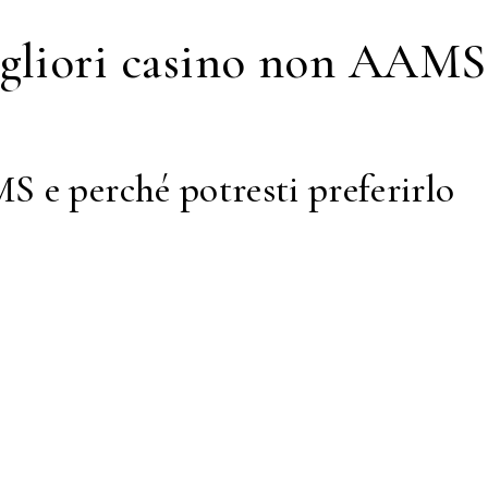
igliori casino non AAMS 
 e perché potresti preferirlo