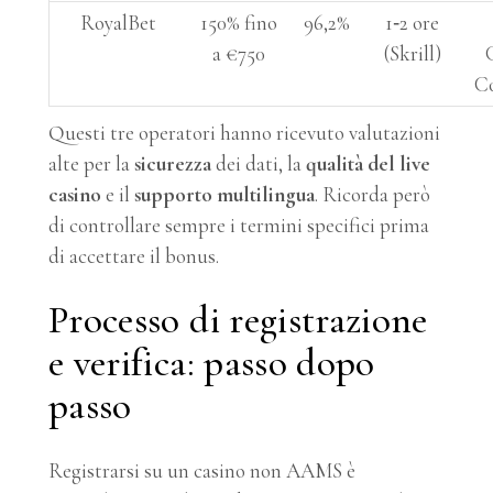
RoyalBet
150% fino
96,2%
1‑2 ore
a €750
(Skrill)
C
Questi tre operatori hanno ricevuto valutazioni
alte per la
sicurezza
dei dati, la
qualità del live
casino
e il
supporto multilingua
. Ricorda però
di controllare sempre i termini specifici prima
di accettare il bonus.
Processo di registrazione
e verifica: passo dopo
passo
Registrarsi su un casino non AAMS è