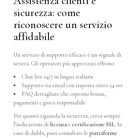
Assistenza clienti e
sicurezza: come
riconoscere un servizio
affidabile
Un servizio di supporto efficace è un segnale di
serietà. Gli operatori più apprezzati offrono:
Chat live 24/7 in lingua italiana
Supporto via email con risposta entro 24 ore
FAQ dettagliate che coprono bonus,
pagamenti e gioco responsabile
Per quanto riguarda la sicurezza, cerca sempre
l’indicazione di
licenza
e
certificazione SSL
. In
caso di dubbi, puoi consultare le
piattaforme