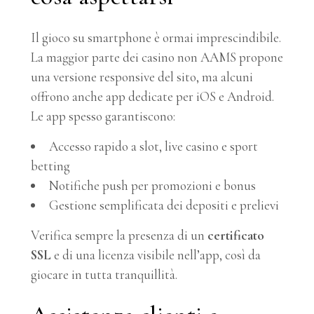
Il gioco su smartphone è ormai imprescindibile.
La maggior parte dei casino non AAMS propone
una versione responsive del sito, ma alcuni
offrono anche app dedicate per iOS e Android.
Le app spesso garantiscono:
Accesso rapido a slot, live casino e sport
betting
Notifiche push per promozioni e bonus
Gestione semplificata dei depositi e prelievi
Verifica sempre la presenza di un
certificato
SSL
e di una licenza visibile nell’app, così da
giocare in tutta tranquillità.