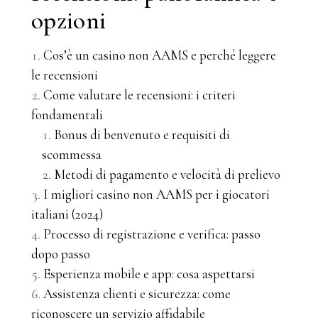
opzioni
Cos’è un casino non AAMS e perché leggere
le recensioni
Come valutare le recensioni: i criteri
fondamentali
Bonus di benvenuto e requisiti di
scommessa
Metodi di pagamento e velocità di prelievo
I migliori casino non AAMS per i giocatori
italiani (2024)
Processo di registrazione e verifica: passo
dopo passo
Esperienza mobile e app: cosa aspettarsi
Assistenza clienti e sicurezza: come
riconoscere un servizio affidabile