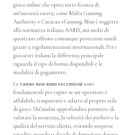
gioco online che opera sotto licenza di
un’autorità estera, come Malta Gaming
Authority o Curacao eGaming. Non è soggetto
alla normativa italiana AAMS, ma molti di
questi siti offrono comunque protezioni simili
grazie a regolamentazioni internazionali. Per i
giocatori italiani la differenza principale
riguarda il tipo di bonus disponibili e le
modalità di pagamento.
Le
casino non aams recensioni
sono
fondamentali per capire se un operatore è
affidabile, trasparente e adatto al proprio stile
di gioco. Un’analisi approfondita permette di
valutare la sicurezza, la velocità dei prelievi e la
qualità del servizio clienti, evitando sorprese
sgradite quando si decide di depositare denaro