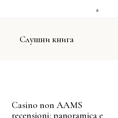
Слушни книга
Casino non AAMS
recensioni: panoramica e