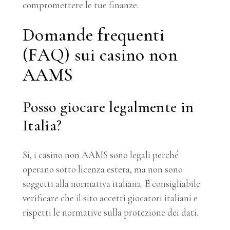
compromettere le tue finanze.
Domande frequenti
(FAQ) sui casino non
AAMS
Posso giocare legalmente in
Italia?
Sì, i casino non AAMS sono legali perché
operano sotto licenza estera, ma non sono
soggetti alla normativa italiana. È consigliabile
verificare che il sito accetti giocatori italiani e
rispetti le normative sulla protezione dei dati.