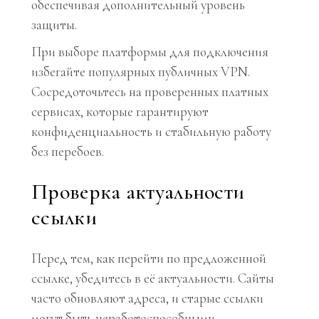
обеспечивая дополнительный уровень
защиты.
При выборе платформы для подключения
избегайте популярных публичных VPN.
Сосредоточьтесь на проверенных платных
сервисах, которые гарантируют
конфиденциальность и стабильную работу
без перебоев.
Проверка актуальности
ссылки
Перед тем, как перейти по предложенной
ссылке, убедитесь в её актуальности. Сайты
часто обновляют адреса, и старые ссылки
могут быть неработоспособными.