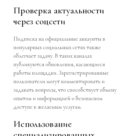
Проверка актуальности
через соцсети
Подписка на официальные аккаунты в
популярных социальных сетях также
облегчает задачу. В таких каналах
публикуются обновления, касающиеся
работы площадки. Зарегистрированные
пользователи могут комментировать и
задавать вопросы, что способствует обмену
опытом и информацией о безопасном
доступе к желаемым услугам.
Использование
специализированных