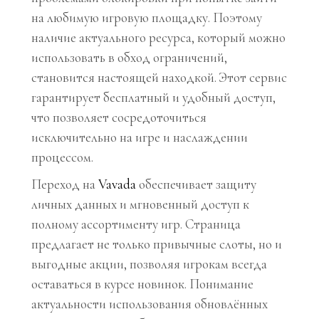
на любимую игровую площадку. Поэтому
наличие актуального ресурса, который можно
использовать в обход ограничений,
становится настоящей находкой. Этот сервис
гарантирует бесплатный и удобный доступ,
что позволяет сосредоточиться
исключительно на игре и наслаждении
процессом.
Переход на
Vavada
обеспечивает защиту
личных данных и мгновенный доступ к
полному ассортименту игр. Страница
предлагает не только привычные слоты, но и
выгодные акции, позволяя игрокам всегда
оставаться в курсе новинок. Понимание
актуальности использования обновлённых