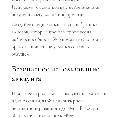
Используйте официальные источники для
получения актуальной информации.
Создайте специальный список избранных
адресов, которые прошли проверку на
работоспособность. Это поможет сэкономить
время на поиски актуальных ссылок в
будущем.
Безопасное использование
аккаунта
Измените пароль своего аккаунта на сложный
и уникальный, чтобы снизить риск
несанкционированного доступа. Регулярно
обновляйте его и используйте