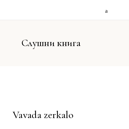
Слушни книга
Vavada zerkalo