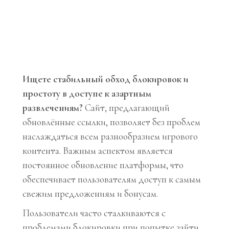
Ищете стабильный обход блокировок и
простоту в доступе к азартным
развлечениям?
Сайт, предлагающий
обновлённые ссылки, позволяет без проблем
наслаждаться всем разнообразием игрового
контента. Важным аспектом является
постоянное обновление платформы, что
обеспечивает пользователям доступ к самым
свежим предложениям и бонусам.
Пользователи часто сталкиваются с
проблемами блокировки при попытке зайти