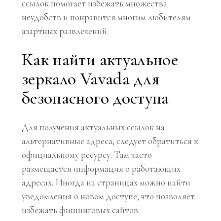
ссылок помогает избежать множества
неудобств и понравится многим любителям
азартных развлечений.
Как найти актуальное
зеркало Vavada для
безопасного доступа
Для получения актуальных ссылок на
альтернативные адреса, следует обратиться к
официальному ресурсу. Там часто
размещается информация о работающих
адресах. Иногда на страницах можно найти
уведомления о новом доступе, что позволяет
избежать фишинговых сайтов.