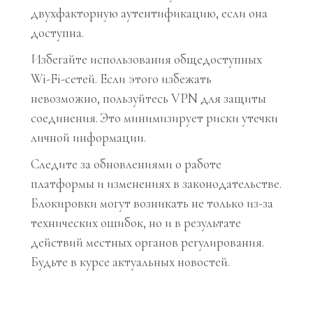
двухфакторную аутентификацию, если она
доступна.
Избегайте использования общедоступных
Wi-Fi-сетей. Если этого избежать
невозможно, пользуйтесь VPN для защиты
соединения. Это минимизирует риски утечки
личной информации.
Следите за обновлениями о работе
платформы и изменениях в законодательстве.
Блокировки могут возникать не только из-за
технических ошибок, но и в результате
действий местных органов регулирования.
Будьте в курсе актуальных новостей.