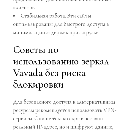
клиентов.
Стабильная работа. Эти сайты
оптимизированы для быстрого доступа и
минимизации задержек при загрузке.
Советы по
использованию зеркал
Vavada без риска
блокировки
Для безопасного доступа к альтернативным
ресурсам рекомендуется использовать VPN-
сервисы. Они не только скрывают ваш
реальный IP-адрес, но и шифруют данные,