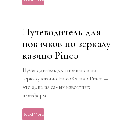
Путеводитель для
новичков по зеркалу
казино Pinco
Путеводитель для новичков по
зеркалу казино PincoКазино Pinco —
это одна из самых известных
платформ
Read More