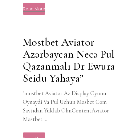
Read More
Mostbet Aviator
Azərbaycan Necə Pul
Qazanmalı Dr Ewura
Seidu Yahaya”
"mostbet Aviator Az Display Oyunu
Oynaydi Va Pul Uchun Mosbet Com
Saytidan Yuklab OlinContentAviator
Mostbet