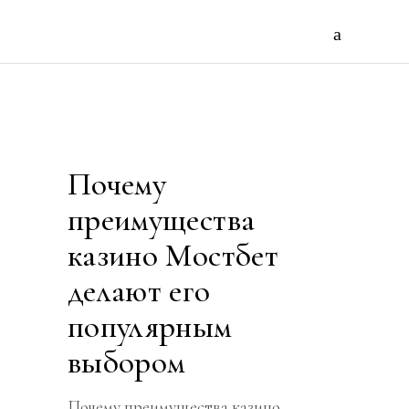
Почему
преимущества
казино Мостбет
делают его
популярным
выбором
Почему преимущества казино