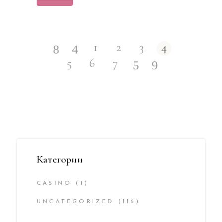
1
2
3
4
5
6
7
Категории
CASINO
(1)
UNCATEGORIZED
(116)