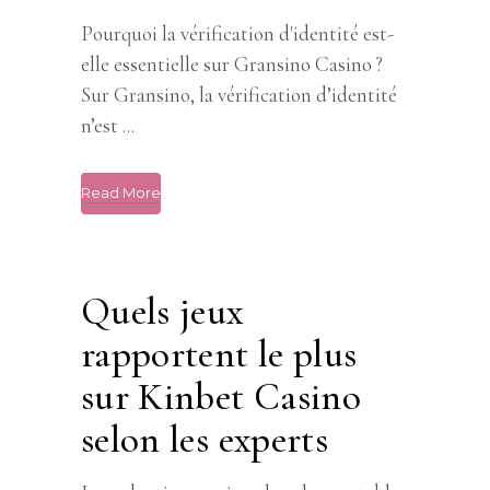
Pourquoi la vérification d'identité est-
elle essentielle sur Gransino Casino ?
Sur Gransino, la vérification d’identité
n’est
Read More
Quels jeux
rapportent le plus
sur Kinbet Casino
selon les experts