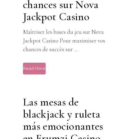
chances sur Nova
Jackpot Casino
Maîtriser les bases du jeu sur Nova
Jackpot Casino Pour maximiser vos
chances de succès sur
Read More
Las mesas de
blackjack y ruleta
más emocionantes
en Frumzi Casino