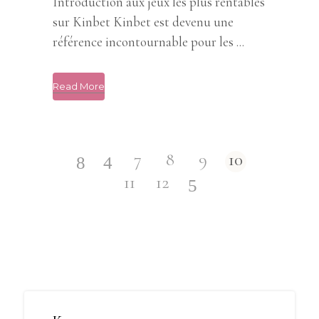
Introduction aux jeux les plus rentables
sur Kinbet Kinbet est devenu une
référence incontournable pour les
Read More
7
8
9
10
11
12