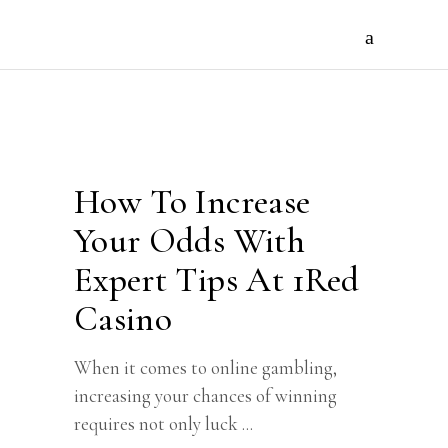
How To Increase
Your Odds With
Expert Tips At 1Red
Casino
When it comes to online gambling,
increasing your chances of winning
requires not only luck