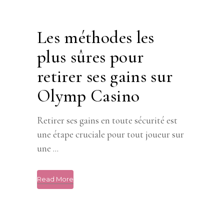
Les méthodes les
plus sûres pour
retirer ses gains sur
Olymp Casino
Retirer ses gains en toute sécurité est
une étape cruciale pour tout joueur sur
une
Read More