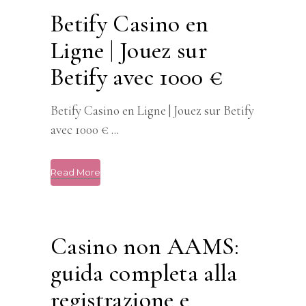
Betify Casino en
Ligne | Jouez sur
Betify avec 1000 €
Betify Casino en Ligne | Jouez sur Betify
avec 1000 €
Read More
Casino non AAMS:
guida completa alla
registrazione e