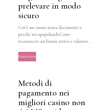
prelevare in modo
sicuro
Cos’è un casino senza documenti e
perché sta spopolandoCome
riconoscere un bonus attivo e valutare
Read More
Metodi di
pagamento nei
migliori casino non