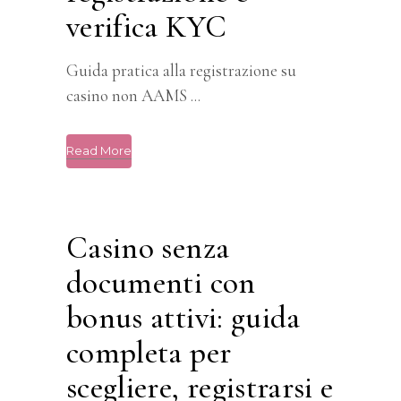
verifica KYC
Guida pratica alla registrazione su
casino non AAMS
Read More
Casino senza
documenti con
bonus attivi: guida
completa per
scegliere, registrarsi e