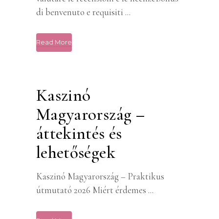
di benvenuto e requisiti
Read More
Kaszinó
Magyarország –
áttekintés és
lehetőségek
Kaszinó Magyarország – Praktikus
útmutató 2026 Miért érdemes