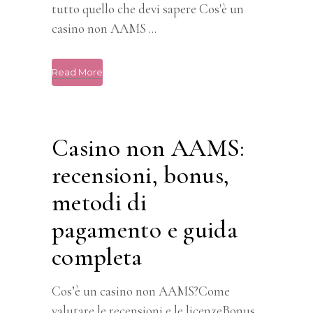
tutto quello che devi sapere Cos'è un
casino non AAMS
Read More
Casino non AAMS:
recensioni, bonus,
metodi di
pagamento e guida
completa
Cos’è un casino non AAMS?Come
valutare le recensioni e le licenzeBonus